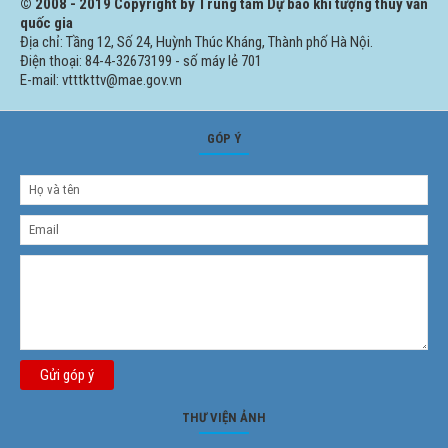
© 2008 - 2019 Copyright by Trung tâm Dự báo khí tượng thuỷ văn
quốc gia
Địa chỉ: Tầng 12, Số 24, Huỳnh Thúc Kháng, Thành phố Hà Nội.
Điện thoại: 84-4-32673199 - số máy lẻ 701
E-mail: vtttkttv@mae.gov.vn
GÓP Ý
Gửi góp ý
THƯ VIỆN ẢNH