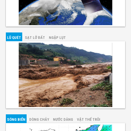
LŨ QUÉT
SẠT LỞ ĐẤT
NGẬP LỤT
SÓNG BIỂN
DÒNG CHẢY
NƯỚC DÂNG
VẬT THỂ TRÔI