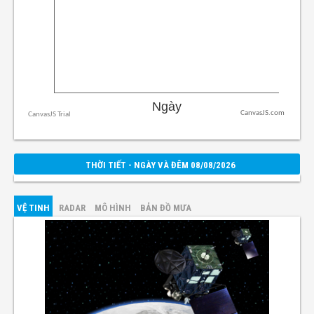
CanvasJS.com
THỜI TIẾT - NGÀY VÀ ĐÊM 08/08/2026
VỆ TINH
RADAR
MÔ HÌNH
BẢN ĐỒ MƯA