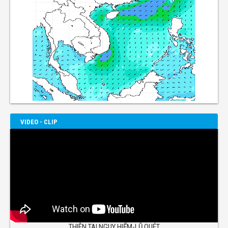
VIDEO - CLIP
THIÊN TAI NGUY HIỂM-LŨ QUÉT