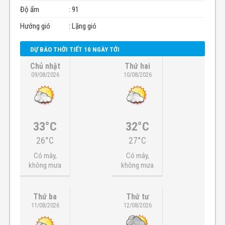
Độ ẩm
: 91
Hướng gió
: Lặng gió
DỰ BÁO THỜI TIẾT 10 NGÀY TỚI
Chủ nhật
Thứ hai
09/08/2026
10/08/2026
33°C
32°C
26°C
27°C
Có mây,
Có mây,
không mưa
không mưa
Thứ ba
Thứ tư
11/08/2026
12/08/2026