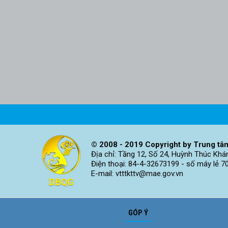
© 2008 - 2019 Copyright by Trung tâm
Địa chỉ: Tầng 12, Số 24, Huỳnh Thúc Khá
Điện thoại: 84-4-32673199 - số máy lẻ 7
E-mail: vtttkttv@mae.gov.vn
GÓP Ý