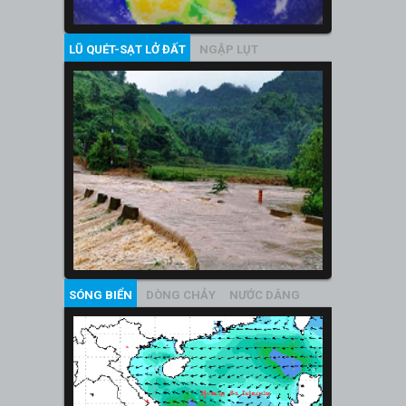
LŨ QUÉT-SẠT LỞ ĐẤT
NGẬP LỤT
SÓNG BIỂN
DÒNG CHẢY
NƯỚC DÂNG