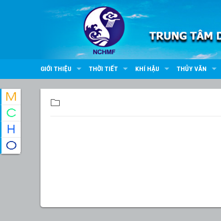
GIỚI THIỆU
THỜI TIẾT
KHÍ HẬU
THỦY VĂN