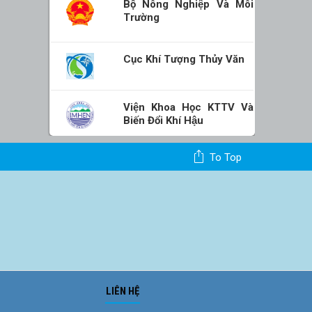
Bộ Nông Nghiệp Và Môi
Trường
Cục Khí Tượng Thủy Văn
Viện Khoa Học KTTV Và
Biến Đổi Khí Hậu
To Top
LIÊN HỆ