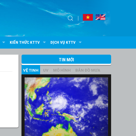
KIẾN THỨC KTTV
DỊCH VỤ KTTV
TIN MỚI
VỆ TINH
UV
MÔ HÌNH
BẢN ĐỒ MƯA