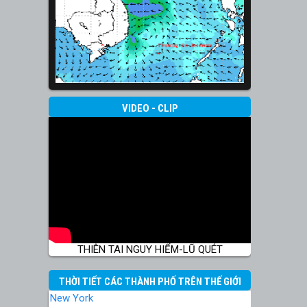
VIDEO - CLIP
THIÊN TAI NGUY HIỂM-LŨ QUÉT
THỜI TIẾT CÁC THÀNH PHỐ TRÊN THẾ GIỚI
New York