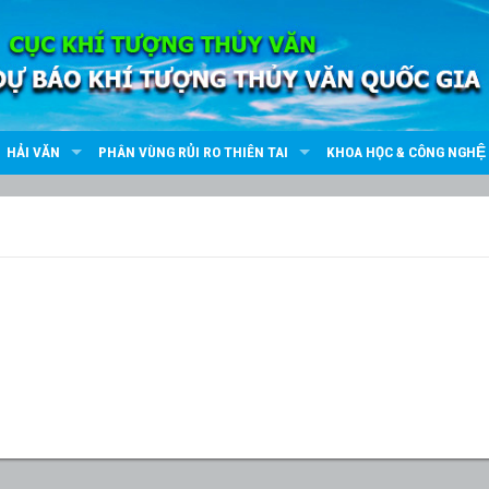
HẢI VĂN
PHÂN VÙNG RỦI RO THIÊN TAI
KHOA HỌC & CÔNG NGHỆ