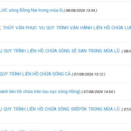
h LHC sông Đồng Nai trong mùa lũ
( 08/08/2026 13:34 )
ẾT, THỦY VĂN PHỤC VỤ QUY TRÌNH VẬN HÀNH LIÊN HỒ CHỨA L
VỤ QUY TRÌNH LIÊN HỒ CHỨA SÔNG SÊ SAN TRONG MÙA LŨ
( 08/
QUY TRÌNH LIÊN HỒ CHỨA SÔNG CẢ
( 07/08/2026 15:12 )
nh liên hồ chứa trên lưu vực sông Hồng)
( 07/08/2026 14:54 )
VỤ QUY TRÌNH LIÊN HỒ CHỨA SÔNG SRÊPÔK TRONG MÙA LŨ
( 07/