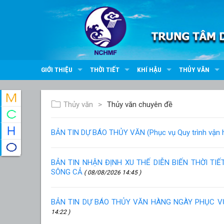
GIỚI THIỆU
THỜI TIẾT
KHÍ HẬU
THỦY VĂN
Thủy văn
Thủy văn chuyên đề
BẢN TIN DỰ BÁO THỦY VĂN (Phục vụ Quy trình vận hà
BẢN TIN NHẬN ĐỊNH XU THẾ DIỄN BIẾN THỜI TI
SÔNG CẢ
( 08/08/2026 14:45 )
BẢN TIN DỰ BÁO THỦY VĂN HÀNG NGÀY PHỤC 
14:22 )