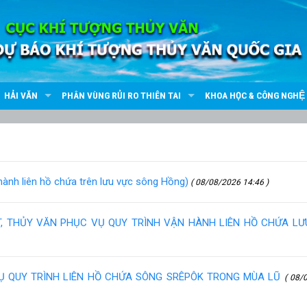
HẢI VĂN
PHÂN VÙNG RỦI RO THIÊN TAI
KHOA HỌC & CÔNG NGHỆ
nh liên hồ chứa trên lưu vực sông Hồng)
( 08/08/2026 14:46 )
ẾT, THỦY VĂN PHỤC VỤ QUY TRÌNH VẬN HÀNH LIÊN HỒ CHỨA L
VỤ QUY TRÌNH LIÊN HỒ CHỨA SÔNG SRÊPÔK TRONG MÙA LŨ
( 08/