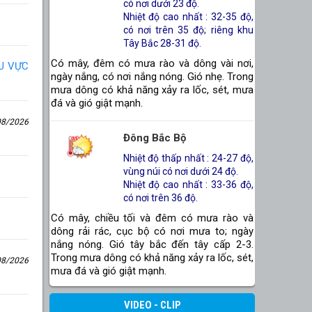
có nơi dưới 23 độ.
Nhiệt độ cao nhất : 32-35 độ,
có nơi trên 35 độ; riêng khu
Tây Bắc 28-31 độ.
Có mây, đêm có mưa rào và dông vài nơi,
ƯU VỰC
ngày nắng, có nơi nắng nóng. Gió nhẹ. Trong
mưa dông có khả năng xảy ra lốc, sét, mưa
đá và gió giật mạnh.
08/2026
Đông Bắc Bộ
Nhiệt độ thấp nhất : 24-27 độ,
vùng núi có nơi dưới 24 độ.
Nhiệt độ cao nhất : 33-36 độ,
có nơi trên 36 độ.
Có mây, chiều tối và đêm có mưa rào và
dông rải rác, cục bộ có nơi mưa to; ngày
nắng nóng. Gió tây bắc đến tây cấp 2-3.
Trong mưa dông có khả năng xảy ra lốc, sét,
08/2026
mưa đá và gió giật mạnh.
VIDEO - CLIP
Thanh Hóa Đến Huế