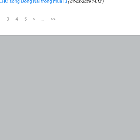
h LHC sông Đồng Nai trong mùa lũ
( 07/08/2026 14:12 )
2
3
4
5
>
...
>>