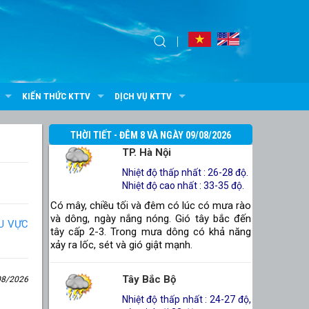
KIẾN THỨC KTTV
DỊCH VỤ KTTV
THỜI TIẾT - ĐÊM 8 VÀ NGÀY 09/08/2026
TP. Hà Nội
Nhiệt độ thấp nhất : 26-28 độ.
Nhiệt độ cao nhất : 33-35 độ.
Có mây, chiều tối và đêm có lúc có mưa rào
và dông, ngày nắng nóng. Gió tây bắc đến
ƯU VỰC
tây cấp 2-3. Trong mưa dông có khả năng
xảy ra lốc, sét và gió giật mạnh.
Tây Bắc Bộ
08/2026
Nhiệt độ thấp nhất : 24-27 độ,