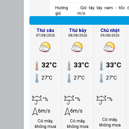
Hướng
: Gió tây tây nam - tốc 
gió
m/s
Thứ sáu
Thứ bảy
Chủ nhật
07/08/2026
08/08/2026
09/08/2026
32°C
33°C
33°C
27°C
27°C
27°C
°%
°%
°%
6m/s
6m/s
Có mây,
Có mây,
Có mây,
không mưa
không mưa
không mưa