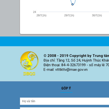
24
28/7(1h)
29/7(1h)
30/7(1h)
© 2008 - 2019 Copyright by Trung tâm
Địa chỉ: Tầng 12, Số 24, Huỳnh Thúc Khá
Điện thoại: 84-4-32673199 - số máy lẻ 7
E-mail: vtttkttv@mae.gov.vn
GÓP Ý