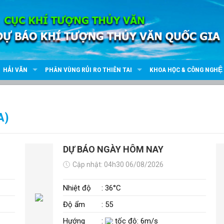
HẢI VĂN
PHÂN VÙNG RỦI RO THIÊN TAI
KHOA HỌC & CÔNG NGHỆ
A)
DỰ BÁO NGÀY HÔM NAY
Cập nhật: 04h30 06/08/2026
Nhiệt độ
: 36°C
Độ ẩm
: 55
Hướng
:
tốc độ: 6m/s