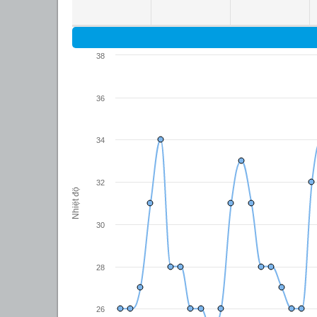
38
36
34
32
Nhiệt độ
30
28
26