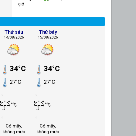
gió
Thứ sáu
Thứ bảy
14/08/2026
15/08/2026
34°C
34°C
27°C
27°C
°%
°%
Có mây,
Có mây,
không mưa
không mưa