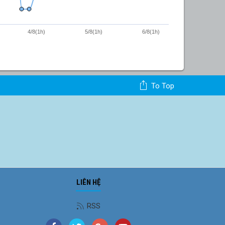
4/8(1h)
5/8(1h)
6/8(1h)
To Top
LIÊN HỆ
RSS