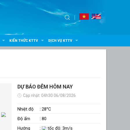
KIẾN THỨC KTTV
DỊCH VỤ KTTV
DỰ BÁO ĐÊM HÔM NAY
Cập nhật: 04h30 06/08/2026
Nhiệt độ
: 28°C
Độ ẩm
: 80
Hướng
:
tốc độ: 3m/s