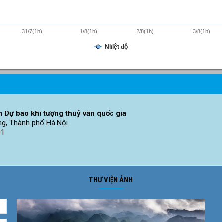
31/7(1h)
1/8(1h)
2/8(1h)
3/8(1h)
Nhiệt độ
 Dự báo khí tượng thuỷ văn quốc gia
ng, Thành phố Hà Nội.
01
THƯ VIỆN ẢNH