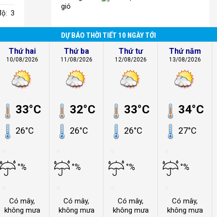
gió
độ: 3
DỰ BÁO THỜI TIẾT 10 NGÀY TỚI
Thứ hai
Thứ ba
Thứ tư
Thứ năm
10/08/2026
11/08/2026
12/08/2026
13/08/2026
33°C
32°C
33°C
34°C
26°C
26°C
26°C
27°C
°%
°%
°%
°%
Có mây,
Có mây,
Có mây,
Có mây,
không mưa
không mưa
không mưa
không mưa