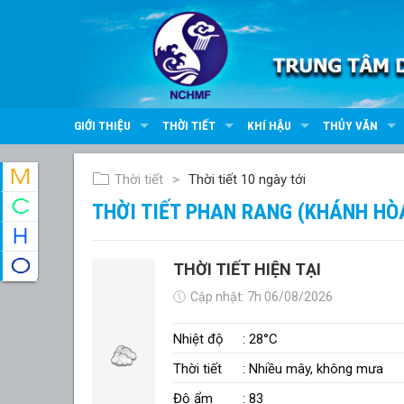
GIỚI THIỆU
THỜI TIẾT
KHÍ HẬU
THỦY VĂN
Thời tiết
Thời tiết 10 ngày tới
THỜI TIẾT PHAN RANG (KHÁNH HÒ
THỜI TIẾT HIỆN TẠI
Cập nhật: 7h 06/08/2026
Nhiệt độ
: 28°C
Thời tiết
: Nhiều mây, không mưa
Độ ẩm
: 83